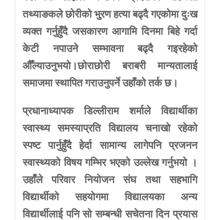
तथ्याङकले
छोरीको
भु्रण
हत्या
बढ्दै
गएकोमा
दुःख
व्यक्त
गर्नुहुँदै
जसकारण
आगामि
दिनमा
बिहे
गर्दा
केटी
नपाउने
सम्भावना
बढ्दै
गइरहेको
औँल्याउनुभयो।छोराछोरी
बराबरी
मान्यतालाई
समाजमा
स्थापित
गराउनुपर्ने
उहाँको
तर्क
छ।
प्रधानाध्यापक
डिल्लीराम
शर्माले
विद्यार्थीका
स्वास्थ्य
समस्याप्रति
विद्यालय
चनाखो
रहेको
स्पष्ट
पार्नुहुँदै
हेर्दा
सामान्य
लागेपनि
प्रजनन
स्वास्थ्यको
विषय
गम्भिर
भएको
उल्लेख
गर्नुभयो
।
उहाँले
परिवार
नियोजन
संघ
तथा
सहभागि
विद्यार्थीको
सहयोगमा
विद्यालयका
अन्य
विद्यार्थीलाई
पनि
सो
सम्बन्धी
सचेतना
दिन
प्रयास