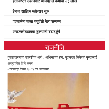
हेलीकप्टर उडानबाट अन्नपूर्णले कमायो ८३ लाख
हेमजा साहित्य महोत्सव सुरु
पञ्चासेमा बाला चतुर्दशी मेला सम्पन्न
सराङकोटधाममा फूलपाती बढाइ हुँदै
राजनीति
पुस्तान्तरणको वास्तविक अर्थ : अभिभावक हैन, युद्धकला सिकेको पुस्तालाई
अग्रपंक्ति दिने समय
- गणतन्त्र दिवस २०८३ को अवसरमा