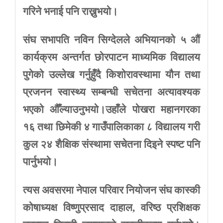
गरिने
भनाई
पनि
राख्नुभयो।
संघ
सभापति
नविन
सिग्देलले
अभियानको
५
औं
कार्यक्रम
अन्तर्गत
छोरपाटन
माध्यमिक
विद्यालय
पुगेको
उल्लेख
गर्नुहुँदै
किशोरावस्थामा
यौन
तथा
प्रजनन
स्वास्थ्य
सम्बन्धी
सचेतना
अत्यावश्यक
भएको
औँल्याउनुभयो।उहाँले
पोखरा
महानगरका
१६
तथा
छिमेकी
४
गाउँपालिकाका
८
विद्यालय
गरी
कुल
२४
शैक्षिक
संस्थामा
सचेतना
दिइने
स्पष्ट
पनि
पार्नुभयो।
त्यस
अवसरमा
नेपाल
परिवार
नियोजन
संघ
कास्की
कोषाध्यक्ष
विष्णुप्रसाद
दाहाल
,
वरिष्ठ
प्रशिक्षक