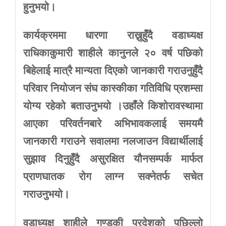
हुनुभयो।
कार्यक्रममा
धारणा
राख्नुहुँदै
वडाध्यक्ष
राधिकाकुमारी
शाहीले
कानुनले
२०
वर्ष
पछिको
बिहेलाई
मात्रै
मान्यता
दिएको
जानकारी
गराउनुहुँदै
परिवार
नियोजन
संघ
कास्कीका
गतिविधि
प्रशम्सा
योग्य
रहेको
बताउनुभयो
।उहाँले
किशोरावस्थामा
आएका
परिवर्तनबारे
अभिभावकलाई
समयमै
जानकारी
गराउने
सवालमा
नलजाउन
विद्यार्थीलाई
सुझाव
दिनुहुँदै
असुरक्षित
यौनसम्पर्क
मार्फत
प्राणघातक
रोग
लाग्न
सक्नेतर्फ
सचेत
गराउनुभयो।
वडाध्यक्ष
शाहीले
गण्डकी
प्रदेशको
पछिल्लो