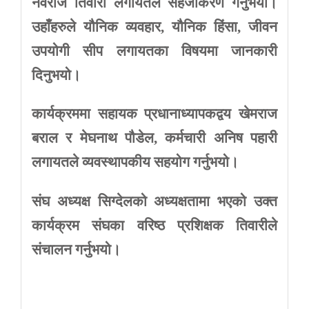
नवराज
तिवारी
लगायतले
सहजीकरण
गर्नुभयोे।
उहाँहरुले
यौनिक
व्यवहार
,
यौनिक
हिंसा
,
जीवन
उपयोगी
सीप
लगायतका
विषयमा
जानकारी
दिनुभयो।
कार्यक्रममा
सहायक
प्रधानाध्यापकद्वय
खेमराज
बराल
र
मेघनाथ
पौडेल
,
कर्मचारी
अनिष
पहारी
लगायतले
व्यवस्थापकीय
सहयोग
गर्नुभयो।
संघ
अध्यक्ष
सिग्देलको
अध्यक्षतामा
भएको
उक्त
कार्यक्रम
संघका
वरिष्ठ
प्रशिक्षक
तिवारीले
संचालन
गर्नुभयो।