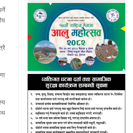
्ने
ीय
्रै
णा
स्य
नाथ