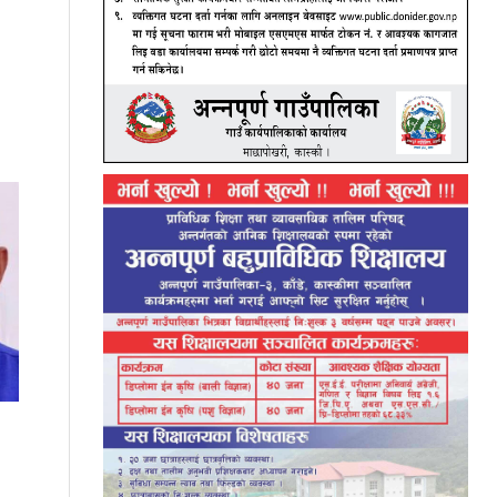
सनफ्लावर बोडिङकी आरतीले ल्याइन् एसइईमा ४
जिपिए