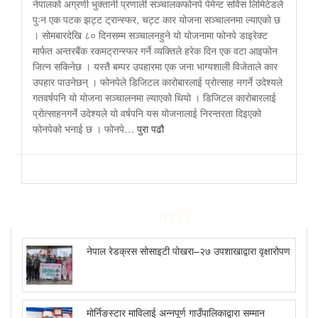
नेपालको अग्रणी भुक्तानी प्रणाली सञ्चालकफोनपे पेमेन्ट सर्विस लिमिटेडले
पुःन एक पटक झट्ट ट्रान्स्फर, चट्ट कार योजना सञ्चालनमा ल्याएको छ
। सोमबारदेखि ८० दिनसम्म सञ्चालनहुने यो योजनामा फोनपे डाइरेक्ट
मार्फत अन्तरबैंक रकमट्रान्स्फर गर्ने व्यक्तिले हरेक दिन एक वटा आइफोन
जित्न सकिनेछ । यस्तै बम्पर उपहारमा एक जना भाग्यशाली विजेताले कार
उपहार पाउनेछन् । फोनपेले डिजिटल कारोबारलाई प्रोत्साह नगर्ने उदेश्यले
गतवर्षपनि यो योजना सञ्चालनमा ल्याएको थियो । डिजिटल कारोबारलाई
प्रोत्साहनगर्ने उदेश्यले यो वर्षपनि यस योजनालाई निरन्तरता दिइएको
फोनपेको भनाई छ । फोनपे…
पुरा पढौ
भर्खरै
नेपाल रेडक्रस सोसाइटी पोखरा–२७ उपशाखाद्वारा वृक्षारोपण
मोर्निङस्टार माविलाई अन्नपूर्ण गाउँपालिकाद्वारा सम्मान