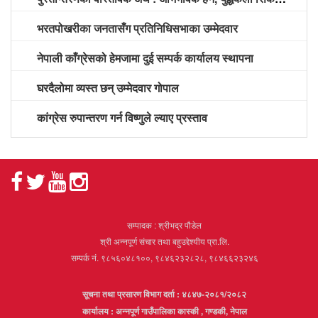
भरतपोखरीका जनतासँग प्रतिनिधिसभाका उम्मेदवार
नेपाली काँग्रेसको हेमजामा दुई सम्पर्क कार्यालय स्थापना
घरदैलोमा व्यस्त छन् उम्मेदवार गोपाल
कांग्रेस रुपान्तरण गर्न विष्णुले ल्याए प्रस्ताव
सम्पादक : श्रीभद्र पौडेल
श्री अन्नपूर्ण संचार तथा बहुउद्देश्यीय प्रा.लि.
सम्पर्क नं. ९८५६०४८१००, ९८४६२३२८२८, ९८४६६२३२४६
सूचना तथा प्रसारण विभाग दर्ता : ४८४७-२०८१/२०८२
कार्यालय : अन्नपूर्ण गाउँपालिका कास्की , गण्डकी, नेपाल