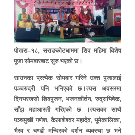
पोखरा
–
१८
,
सराङकोटधाममा
शिव
महिमा
विशेष
पूजा
सोमबारबाट
सुरु
भएको
छ।
साउनका
प्रत्येक
सोमबार
गरिने
उक्त
पुजालाई
पञ्चरुद्री
पनि
भनिएको
छ।त्यस
अवसरमा
दिनभरजसो
शिवपुजन
,
भजनकीर्तन
,
रुद्राभिषेक
,
साँझ
महाआरती
गरिएको
छ
।त्यसका
साथै
पञ्चमुखी
गणेश
,
कैलाशेश्वर
महादेव
,
भूमेकालिका
,
भैरव
र
चण्डी
मन्दिरको
दर्शन
व्यवस्था
छ
भने