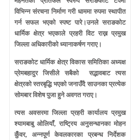
मेहनतको
प्रतिफल
स्वरुप
सराङकोट
टपमा
विभिन्न
संरचना
निर्माण
गरी
धाममा
रुपमा
स्थापीत
गर्न
सफल
भएको
स्पष्ट
पारे।उनले
सराङकोट
धार्मिक
क्षेत्र
भएकाले
प्रहरी
विट
राख्न
प्रमुख
जिल्ला
अधिकारीको
ध्यानाकर्षण
गराए।
सराङकोट
धार्मिक
क्षेत्र
विकास
समितिका
अध्यक्ष
प्रेमबहादुर
जिसीले
सबैको
सद्भावबाट
त्यस
क्षेत्रको
स्तरबृद्धि
भएको
जनाउँदै
साउनका
प्रत्येक
सोमबार
विशेष
पुजा
हुने
अवगत
गराए।
त्यस
अवसरमा
जिल्ला
प्रहरी
कार्यालय
प्रमुख
श्यामबाबु
ओलियाँ
,
राष्ट्रिय
अनुसन्धानका
मोहन
कुँवर
,
अन्नपूर्ण
केवलकारका
प्रबन्ध
निर्देशक