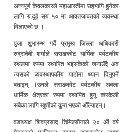
अन्नपूर्ण
केवलकारले
महाआरतीमा
सहभागि
हुनेका
लागि
रु
.
दुई
सय
५०
मा
आवतजावतको
व्यवस्था
मिलाएको
छ
।
पुजा
शुभारम्भ
गर्दै
प्रमुख
जिल्ला
अधिकारी
रुद्रादेवी
शर्माले
सराङकोट
धार्मिक
पर्यटकीय
स्थलमा
रुपमा
स्थापित
भइसकेको
जनाउँदै
अव
त्यसको
व्यवस्थापकीय
पाटोमा
ध्यान
दिनुपर्ने
बताइन्
।उनले
सराङकोट
पर्यटकीय
अवला
धार्मिक
क्षेत्रका
रुपमा
स्थापित
हुनु
कस्केली
सबैका
लागि
खुशीको
कुरा
भएको
औँल्याइन्।
वडाध्यक्ष
शिवप्रसाद
तिमिल्सीनाले
२०
औं
वर्ष