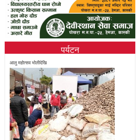
पर्यटन
आलु महोत्सव भोलीदेखि