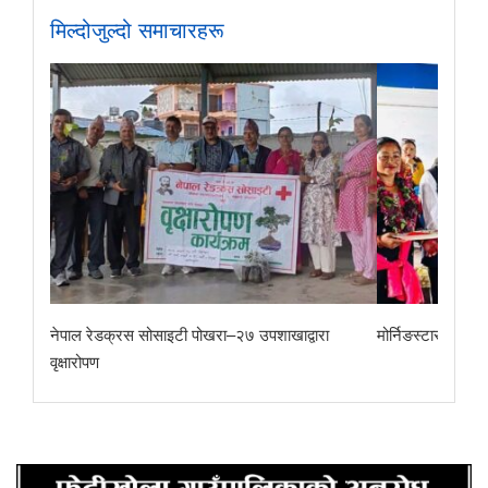
मिल्दोजुल्दो समाचारहरू
ा
मोर्निङस्टार माविलाई अन्नपूर्ण गाउँपालिकाद्वारा सम्मान
छोरेपाटन मा. वि.का 