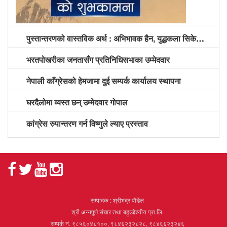
पुस्तान्तरणको वास्तविक अर्थ : अभिभावक हैन, युद्धकला सिकेको पुस्तालाई अग्रपंक्ति दिने समय
भरतपोखरीका जनतासँग प्रतिनिधिसभाका उम्मेदवार
नेपाली काँग्रेसको हेमजामा दुई सम्पर्क कार्यालय स्थापना
घरदैलोमा व्यस्त छन् उम्मेदवार गोपाल
कांग्रेस रुपान्तरण गर्न विष्णुले ल्याए प्रस्ताव
सम्पादक : श्रीभद्र पौडेल
श्री अन्नपूर्ण संचार तथा बहुउद्देश्यीय प्रा.लि.
सम्पर्क नं. ९८५६०४८१००, ९८४६२३२८२८, ९८४६६२३२४६