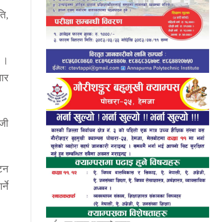
ति,
 ।
जार
जी
यटन
्ने