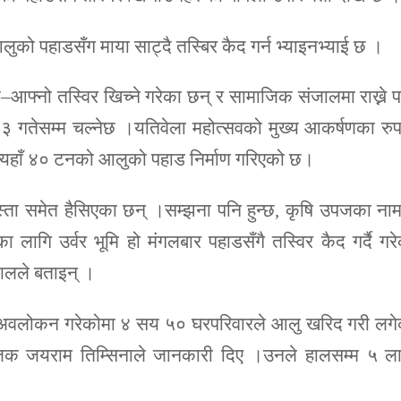
को पहाडसँग माया साट्दै तस्बिर कैद गर्न भ्याइनभ्याई छ ।
 आ–आफ्नो तस्विर खिच्ने गरेका छन् र सामाजिक संजालमा राख्ने 
३ गतेसम्म चल्नेछ ।यतिवेला महोत्सवको मुख्य आकर्षणका रु
।त्यहाँ ४० टनको आलुको पहाड निर्माण गरिएको छ।
पुस्ता समेत हैसिएका छन् ।सम्झना पनि हुन्छ, कृषि उपजका ना
का लागि उर्वर भूमि हो मंगलबार पहाडसँगै तस्विर कैद गर्दै गर
ालले बताइन् ।
व अवलोकन गरेकोमा ४ सय ५० घरपरिवारले आलु खरिद गरी लगे
जक जयराम तिम्सिनाले जानकारी दिए ।उनले हालसम्म ५ ल