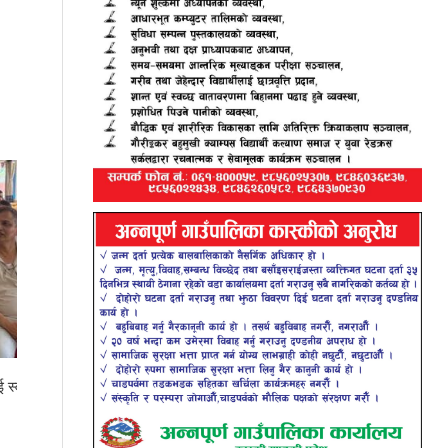
सनफ्लावर बोडिङकी आरतीले ल्याइन् एसइईमा ४
जिपिए