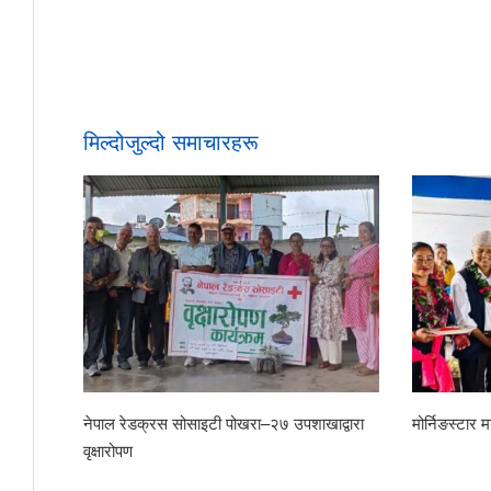
मिल्दोजुल्दो समाचारहरू
रा सम्मान
छोरेपाटन मा. वि.का नवआगन्तुक विद्यार्थीलाई स्वागत
शिशु कल्याण,
संयुक्त सरसफ