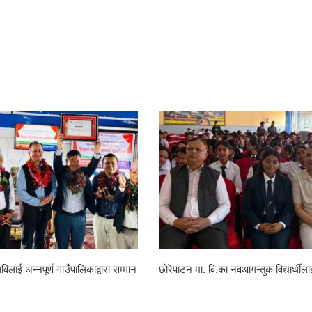
 डेभिज फल्स क्लब र प्रहरी चौकीको
रहेनन् केशवशरण
ाइ तथा जनचेतना कार्यक्रम