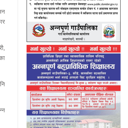
ुमन
कार
री,
िका
नि
्न