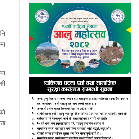
पनि
पमा
ममा
ेकी
को
ाख