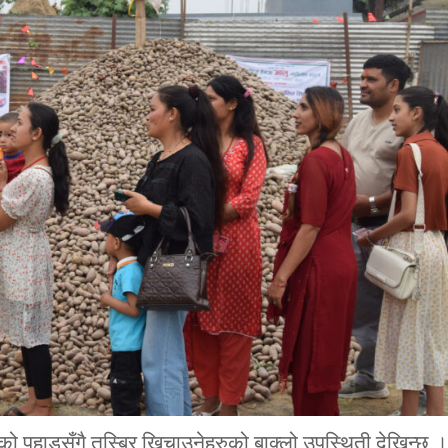
आलुको पहाडसँगै तस्बिर खिचाउनेहरुको बाक्लो उपस्थिती देखिन्छ ।