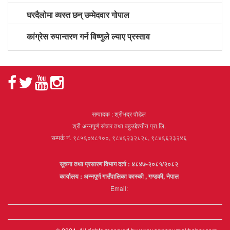
घरदैलोमा व्यस्त छन् उम्मेदवार गोपाल
कांग्रेस रुपान्तरण गर्न विष्णुले ल्याए प्रस्ताव
सम्पादक : श्रीभद्र पौडेल
श्री अन्नपूर्ण संचार तथा बहुउद्देश्यीय प्रा.लि.
सम्पर्क नं. ९८५६०४८१००, ९८४६२३२८२८, ९८४६६२३२४६
सूचना तथा प्रसारण विभाग दर्ता : ४८४७-२०८१/२०८२
कार्यालय : अन्नपूर्ण गाउँपालिका कास्की , गण्डकी, नेपाल
Email: