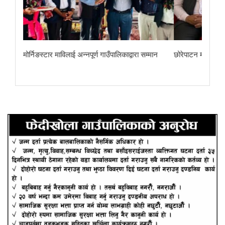
ा
मोर्निङस्टार माविलाई अन्नपूर्ण गाउँपालिकाद्वारा सम्मान
छोरेपाटन मा. वि.का 