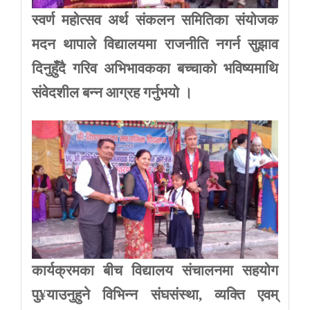
स्वर्ण
महोत्सव
अर्थ
संकलन
समितिका
संयोजक
मदन
थापाले
विद्यालयमा
राजनीति
नगर्न
सुझाव
दिनुहुँदै
गरिव
अभिभावकका
बच्चाको
भविष्यमाथि
संवेदशील
बन्न
आग्रह
गर्नुभयो
।
कार्यक्रमका बीच विद्यालय संचालनमा सहयोग
पु¥याउनुहुने विभिन्न संघसंस्था, व्यक्ति एवम्