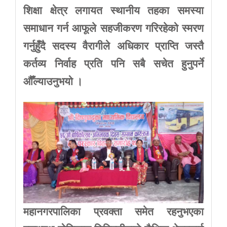
शिक्षा
क्षेत्र
लगायत
स्थानीय
तहका
समस्या
समाधान
गर्न
आफूले
सहजीकरण
गरिरहेको
स्मरण
गर्नुहुँदै
सदस्य
वैरागीले
अधिकार
प्राप्ति
जस्तै
कर्तव्य
निर्वाह
प्रति
पनि
सबै
सचेत
हुनुपर्ने
औँल्याउनुभयो
।
महानगरपालिका
प्रवक्ता
समेत
रहनुभएका