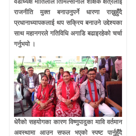
वडाध्यक्ष
मोतिलाल
तिमिल्सीनाले
शैक्षिक
क्षेत्रलाई
राजनीति
मुक्त
बनाउनुपर्ने
धारणा
राख्नुहुँदै
प्रधानाध्यापकलाई
थप
सक्रिय
बनाउने
उद्देश्यका
साथ
महानगरले
गतिविधि
अगाडि
बढाइरहेको
चर्चा
गर्नुभयो
।
धेरैको सहयोगका कारण विष्णुपादुका मावि वर्तमान
अवस्थामा आउन सफल भएको स्पष्ट पार्नुहुँदै