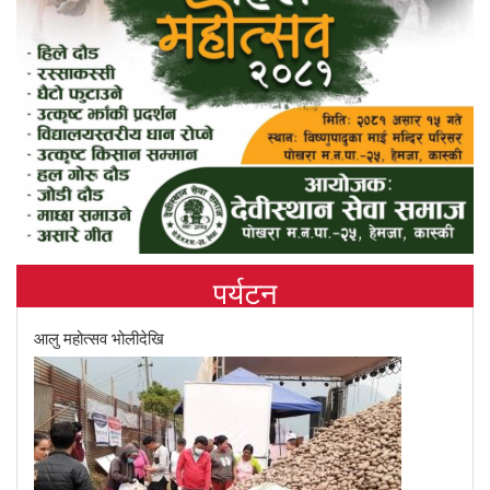
पर्यटन
आलु महोत्सव भोलीदेखि