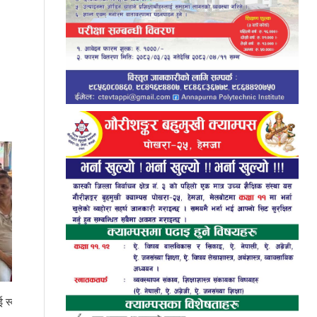
सनफ्लावर बोडिङकी आरतीले ल्याइन् एसइईमा ४