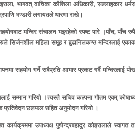
इराला
,
भागवत्
वाचिका
कौशिला
अधिकारी
,
सल्लाहकार
धर्म
त्रपाणि
भण्डारी
लगायतले
धारणा
राखे।
सहयोगबाट
मन्दिर
संचालन
भइरहेको
स्पष्ट
पारे
।पाँच
,
पाँच
रुप
ुले
सिर्जनशील
महिला
समूह
र
बुढानिलकण्ठ
मन्दिरलाई
एकाक
थापनमा
सहयोग
गर्ने
सबैप्रति
आभार
प्रकट
गर्दै
मन्दिरलाई
पोख
ालाई
सम्मान
गरियो
।त्यस्तै
सचिव
कल्पना
गौतम
एवम्
कोषाध्य
क
प्रतिवेदन
छलफल
सहित
अनुमोदन
गरियो
।
्त
कार्यक्रममा
उपाध्यक्ष
पुष्पेन्द्रबहादुर
कोइरालाले
स्वागत
त