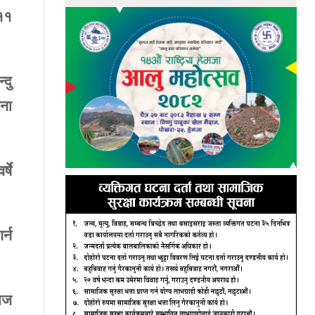
११
न्दु
जना
वर्षे
गर्न
ाज