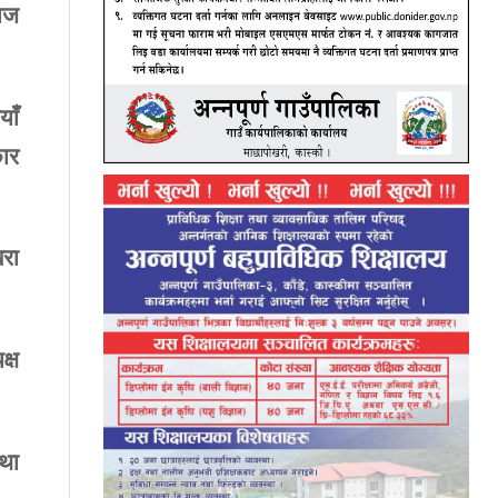
राज
ैयाँ
ार
रा
क्ष
था