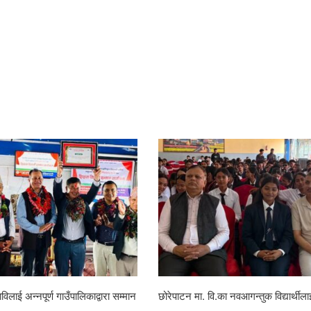
 डेभिज फल्स क्लब र प्रहरी चौकीको
रहेनन् केशवशरण