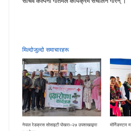
सचिव
कल्पना
गौतमले
कार्यक्रम
संचालन
गरिन्
।
मिल्दोजुल्दो समाचारहरू
रा सम्मान
छोरेपाटन मा. वि.का नवआगन्तुक विद्यार्थीलाई स्वागत
शिशु कल्याण,