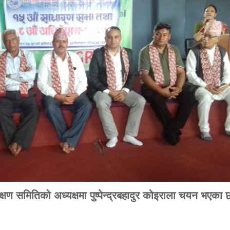
क्षण
समितिको
अध्यक्षमा
पुष्पेन्द्रबहादुर
कोइराला
चयन
भएका