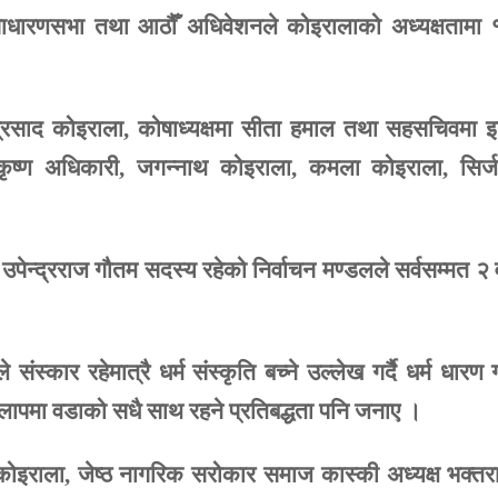
ाधारणसभा
तथा
आठौँ
अधिवेशनले
कोइरालाको
अध्यक्षतामा
्रसाद
कोइराला
,
कोषाध्यक्षमा
सीता
हमाल
तथा
सहसचिवमा
इ
कृष्ण
अधिकारी
,
जगन्नाथ
कोइराला
,
कमला
कोइराला
,
सिर्
उपेन्द्रराज
गौतम
सदस्य
रहेको
निर्वाचन
मण्डलले
सर्वसम्मत
२
ले
संस्कार
रहेमात्रै
धर्म
संस्कृति
बच्ने
उल्लेख
गर्दै
धर्म
धारण
लापमा
वडाको
सधै
साथ
रहने
प्रतिबद्धता
पनि
जनाए
।
कोइराला
,
जेष्ठ
नागरिक
सरोकार
समाज
कास्की
अध्यक्ष
भक्तर