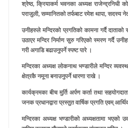
श्रेष्ठ
,
क्रियाकर्म
भवनका
अध्यक्ष
राजेन्द्रनिधी
को
पराजुली
,
सम्मानितको
तर्फबाट
रमेश
थापा
,
सदस्य
ने
उनीहरुले
मन्दिरको
प्रगतिको
कामना
गर्दै
दाताको
उठाएर
मन्दिर
निर्माण
सुरु
गरिएको
स्मरण
गर्दै
उनीहर
गरी
अगाडि
बढाउनुपर्ने
स्पष्ट
पारे
।
मन्दिरका
अध्यक्ष
लोकनाथ
भण्डारीले
मन्दिर
व्यवस्
क्षेत्रकै
नमूना
बनाउनुपर्ने
धारणा
राखे
।
कार्यक्रमका
बीच
मुर्ति
अर्पण
कर्ता
तथा
सहयोगदात
जनक
प्रधानद्वारा
प्रस्तुत
वार्षिक
प्रगति
एवम्
आर्थि
मन्दिरका
अध्यक्ष
भण्डारीको
अध्यक्षतामा
भएको
उक