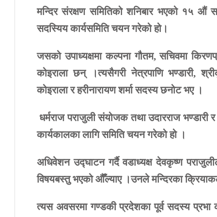
मन्दिर
संरक्षण
समितिको
शनिबार
भएको
१५
औं
स
सदस्यिय
कार्यसमिति
चयन
गरेको
हो।
जसको
उपाध्यक्षमा
कल्पना
गौतम
,
सचिवमा
किरणप
कोइराला
छन्
।त्यसैगरी
नेत्रपाणि
भण्डारी
,
श्री
कोइराला
र
हरीनारायण
शर्मा
सदस्य
छनोट
भए
।
धर्मराज
पराजुली
संयोजक
तथा
उदारराज
भण्डारी
र
कार्यकालका
लागि
समिति
चयन
गरेको
हो
।
अधिवेशन
उद्घाटन
गर्दै
वडाध्यक्ष
देवकृष्ण
पराजुली
विषयबस्तु
भएको
औँल्याए
।उनले
मन्दिरका
क्रियाक
त्यस
अवसरमा
गण्डकी
प्रदेशका
पूर्व
सदस्य
प्रभा