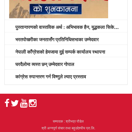
पुस्तान्तरणको वास्तविक अर्थ : अभिभावक हैन, युद्धकला सिकेको पुस्तालाई अग्रपंक्ति दिने समय
भरतपोखरीका जनतासँग प्रतिनिधिसभाका उम्मेदवार
नेपाली काँग्रेसको हेमजामा दुई सम्पर्क कार्यालय स्थापना
घरदैलोमा व्यस्त छन् उम्मेदवार गोपाल
कांग्रेस रुपान्तरण गर्न विष्णुले ल्याए प्रस्ताव
सम्पादक : श्रीभद्र पौडेल
श्री अन्नपूर्ण संचार तथा बहुउद्देश्यीय प्रा.लि.