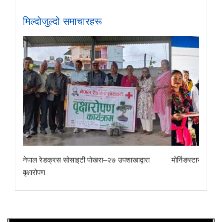
मिल्दोजुल्दो समाचारहरू
ा
मोर्निङस्टार माविलाई अन्नपूर्ण गाउँपालिकाद्वारा सम्मान
छोरेपाटन मा. वि.का 