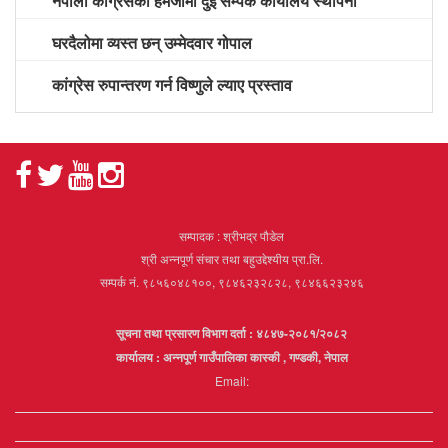
नेपाली काँग्रेसको हेमजामा दुई सम्पर्क कार्यालय स्थापना
घरदैलोमा व्यस्त छन् उम्मेदवार गोपाल
कांग्रेस रुपान्तरण गर्न विष्णुले ल्याए प्रस्ताव
सम्पादक : श्रीभद्र पौडेल
श्री अन्नपूर्ण संचार तथा बहुउद्देश्यीय प्रा.लि.
सम्पर्क नं. ९८५६०४८१००, ९८४६२३२८२८, ९८४६६२३२४६
सूचना तथा प्रसारण विभाग दर्ता : ४८४७-२०८१/२०८२
कार्यालय : अन्नपूर्ण गाउँपालिका कास्की , गण्डकी, नेपाल
Email: