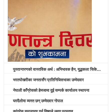
पुस्तान्तरणको वास्तविक अर्थ : अभिभावक हैन, युद्धकला सिकेको पुस्तालाई अग्रपंक्ति दिने समय
भरतपोखरीका जनतासँग प्रतिनिधिसभाका उम्मेदवार
नेपाली काँग्रेसको हेमजामा दुई सम्पर्क कार्यालय स्थापना
घरदैलोमा व्यस्त छन् उम्मेदवार गोपाल
कांग्रेस रुपान्तरण गर्न विष्णुले ल्याए प्रस्ताव