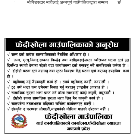
ा
मोर्निङस्टार माविलाई अन्नपूर्ण गाउँपालिकाद्वारा सम्मान
छोरेपाटन मा. वि.का 