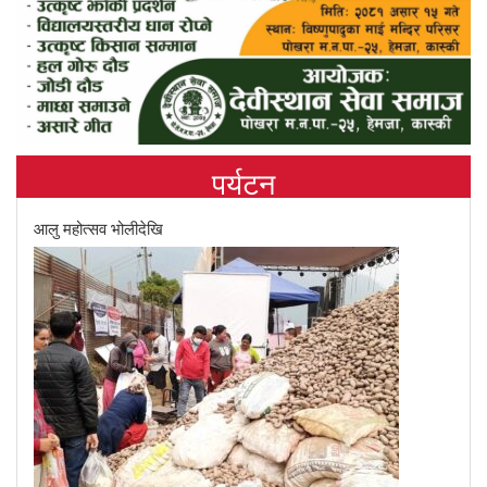
पर्यटन
आलु महोत्सव भोलीदेखि