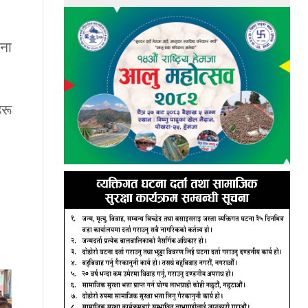
िना
हरू