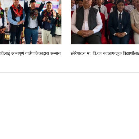
ल्याण, डेभिज फल्स क्लब र प्रहरी चौकीको
रहेनन् केशवशरण
्त सरसफाइ तथा जनचेतना कार्यक्रम