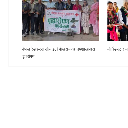
लिकाद्वारा सम्मान
छोरेपाटन मा. वि.का नवआगन्तुक विद्यार्थीलाई स्वागत
शिशु क
संयुक