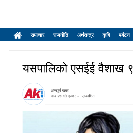
समाचार
राजनीति
अर्थतन्त्र
कृषि
पर्यटन
यसपालिको एसईई वैशाख ९
अन्नपूर्ण खबर
माघ २७ गते २०७८ मा प्रकाशित