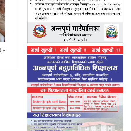
सनफ्लावर बोडिङकी आरतीले ल्याइन् एसइईमा ४
जिपिए