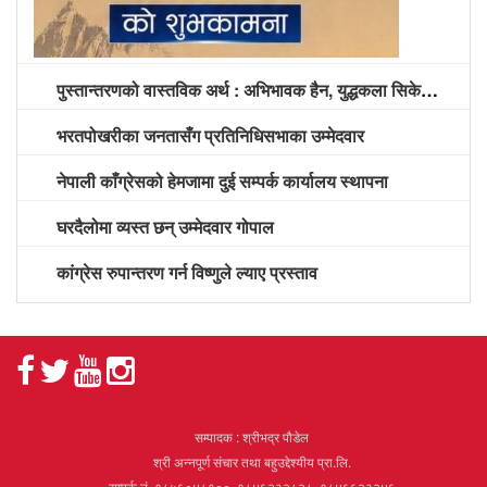
पुस्तान्तरणको वास्तविक अर्थ : अभिभावक हैन, युद्धकला सिकेको पुस्तालाई अग्रपंक्ति दिने समय
भरतपोखरीका जनतासँग प्रतिनिधिसभाका उम्मेदवार
नेपाली काँग्रेसको हेमजामा दुई सम्पर्क कार्यालय स्थापना
घरदैलोमा व्यस्त छन् उम्मेदवार गोपाल
कांग्रेस रुपान्तरण गर्न विष्णुले ल्याए प्रस्ताव
सम्पादक : श्रीभद्र पौडेल
श्री अन्नपूर्ण संचार तथा बहुउद्देश्यीय प्रा.लि.
सम्पर्क नं. ९८५६०४८१००, ९८४६२३२८२८, ९८४६६२३२४६