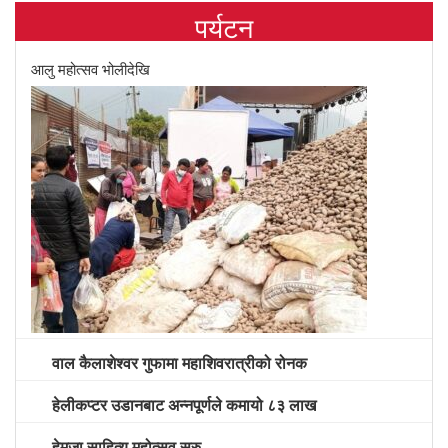
पर्यटन
आलु महोत्सव भोलीदेखि
वाल कैलाशेश्वर गुफामा महाशिवरात्रीको रोनक
हेलीकप्टर उडानबाट अन्नपूर्णले कमायो ८३ लाख
हेमजा साहित्य महोत्सव सुरु