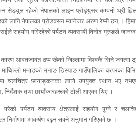
निर्माण तथा सुरज बडजात्याको निर्देशनमा सो चलचित्र निर्
ेड्युल रहेको नेपालको लाइन प्रोड्युसर कम्पनी थ्री ह्विल
ो लागि नेपालका प्रोडक्सन म्यानेजर अरुण रेग्मी छन् । हिम
ाईले सहयोग गरिरहेको पर्यटन व्यवसायी विनोद गुरुङले जानक
रण आवतजावत ठप्प रहेको जिल्लामा विश्वकै सिने जगत्मा ठ
माथिल्लो मनाङको मनाङ ङिस्याङ गाउँपालिका वरपरका विभिन
ामा चलचित्र छायाङ्कनका लागि उपयुक्त स्थान भए÷नभए
ा, निर्देशक तथा छायाँकारहरूको टोली आएका थिए ।
रेको पर्यटन व्यवसाय क्षेत्रलाई सहयोग पुग्ने र चलचित
्र निर्माणमा आकर्षण बढ्न सक्ने अनुमान गरिएको छ ।