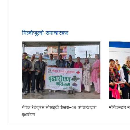
मिल्दोजुल्दो समाचारहरू
ाद्वारा सम्मान
छोरेपाटन मा. वि.का नवआगन्तुक विद्यार्थीलाई स्वागत
शिशु कल्
संयुक्त 