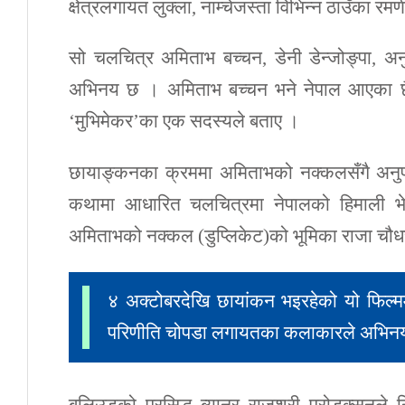
क्षेत्रलगायत लुक्ला, नाम्चेजस्ता विभिन्न ठाउँका र
सो चलचित्र अमिताभ बच्चन, डेनी डेन्जोङ्पा, 
अभिनय छ । अमिताभ बच्चन भने नेपाल आएका छ
‘मुभिमेकर’का एक सदस्यले बताए ।
छायाङ्कनका क्रममा अमिताभको नक्कलसँगै अनुप
कथामा आधारित चलचित्रमा नेपालको हिमाली भेग
अमिताभको नक्कल (डुप्लिकेट)को भूमिका राजा चौध
४ अक्टोबरदेखि छायांकन भइरहेको यो फिल्मम
परिणीति चोपडा लगायतका कलाकारले अभिनय ग