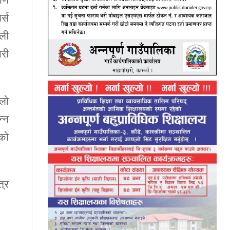
माण
र्स
ाली
ारी
ूलो
्न
को
्र