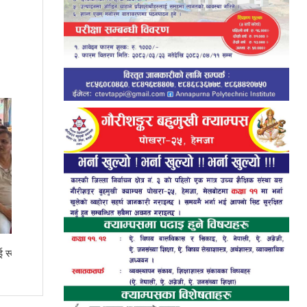
सनफ्लावर बोडिङकी आरतीले ल्याइन् एसइईमा ४
जिपिए