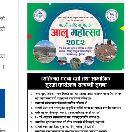
को
को
का
 ।
,