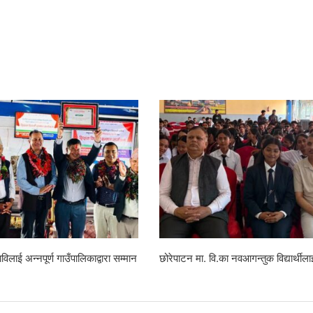
याण, डेभिज फल्स क्लब र प्रहरी चौकीको
रहेनन् केशवशरण
सरसफाइ तथा जनचेतना कार्यक्रम