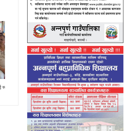
सनफ्लावर बोडिङकी आरतीले ल्याइन् एसइईमा ४
जिपिए