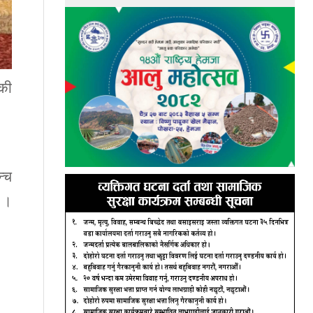
डकी
्च
छ ।