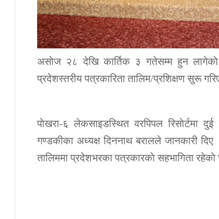
असाेज २८ देखि कार्तिक ३ गतेसम्म हुन लागेकाे
प्रदेशस्तरीय पत्रकारिता तालिम/प्रशिक्षण सुरू गरि
पाेखरा-६ लेकसाइडस्थित वरपिपल रिसाेर्टमा दु
गण्डकीका अध्यक्ष दिननाथ बरालले जानकारी दिए । न
तालिममा प्रदेशभरका पत्रकारकाे सहभागिता रहेकाे