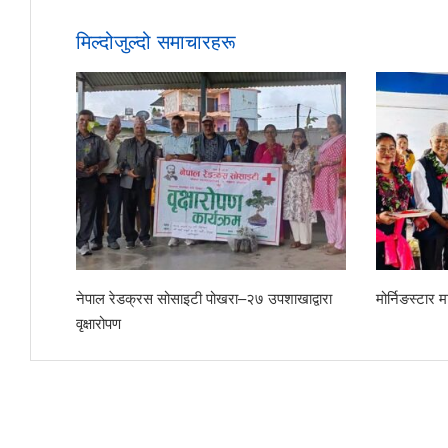
मिल्दोजुल्दो समाचारहरू
द्वारा सम्मान
छोरेपाटन मा. वि.का नवआगन्तुक विद्यार्थीलाई स्वागत
शिशु कल्य
संयुक्त 