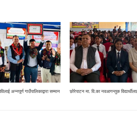
ाण, डेभिज फल्स क्लब र प्रहरी चौकीको
रहेनन् केशवशरण
सरसफाइ तथा जनचेतना कार्यक्रम