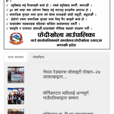
ताजा समाचार
लोकप्रिय
नेपाल रेडक्रस सोसाइटी पोखरा–२७
उपशाखाद्वारा…
मोर्निङस्टार माविलाई अन्नपूर्ण
गाउँपालिकाद्वारा सम्मान
छोरेपाटन मा. वि.का नवआगन्तुक