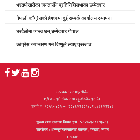
भरतपोखरीका जनतासँग प्रतिनिधिसभाका उम्मेदवार
नेपाली काँग्रेसको हेमजामा दुई सम्पर्क कार्यालय स्थापना
घरदैलोमा व्यस्त छन् उम्मेदवार गोपाल
कांग्रेस रुपान्तरण गर्न विष्णुले ल्याए प्रस्ताव
सम्पादक : श्रीभद्र पौडेल
श्री अन्नपूर्ण संचार तथा बहुउद्देश्यीय प्रा.लि.
सम्पर्क नं. ९८५६०४८१००, ९८४६२३२८२८, ९८४६६२३२४६
सूचना तथा प्रसारण विभाग दर्ता : ४८४७-२०८१/२०८२
कार्यालय : अन्नपूर्ण गाउँपालिका कास्की , गण्डकी, नेपाल
Email: