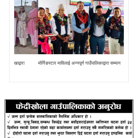
ा
मोर्निङस्टार माविलाई अन्नपूर्ण गाउँपालिकाद्वारा सम्मान
छोरेपाटन मा. वि.का 