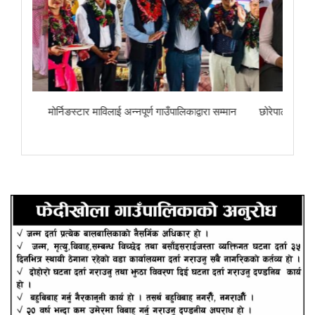
ा
मोर्निङस्टार माविलाई अन्नपूर्ण गाउँपालिकाद्वारा सम्मान
छोरेपाटन मा. वि.का 