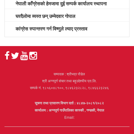
नेपाली काँग्रेसको हेमजामा दुई सम्पर्क कार्यालय स्थापना
घरदैलोमा व्यस्त छन् उम्मेदवार गोपाल
कांग्रेस रुपान्तरण गर्न विष्णुले ल्याए प्रस्ताव
सम्पादक : श्रीभद्र पौडेल
श्री अन्नपूर्ण संचार तथा बहुउद्देश्यीय प्रा.लि.
सम्पर्क नं. ९८५६०४८१००, ९८४६२३२८२८, ९८४६६२३२४६
सूचना तथा प्रसारण विभाग दर्ता : ४८४७-२०८१/२०८२
कार्यालय : अन्नपूर्ण गाउँपालिका कास्की , गण्डकी, नेपाल
Email: